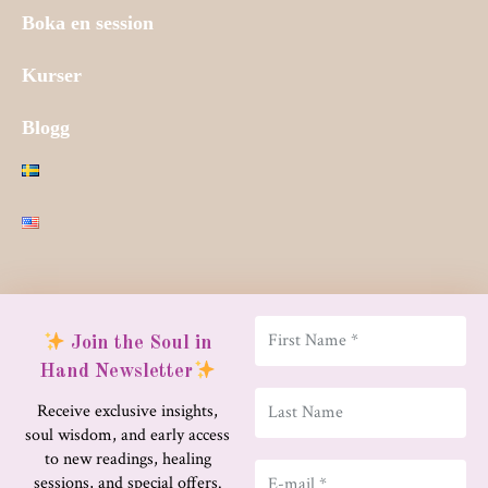
Boka en session
Kurser
Blogg
SENASTE INLÄGG
Join the Soul in
PERSONLIG RESA
Hand Newsletter
Resan hem till mig själv – Del 4
Receive exclusive insights,
soul wisdom, and early access
to new readings, healing
PERSONLIG RESA
sessions, and special offers.